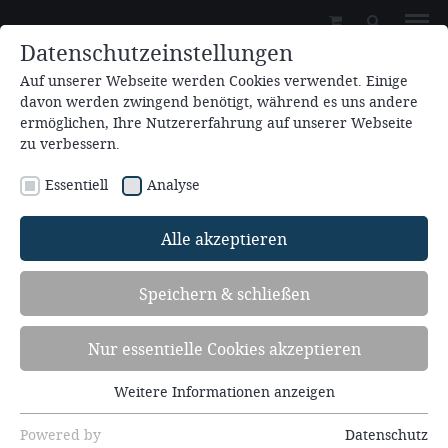
Datenschutzeinstellungen
Auf unserer Webseite werden Cookies verwendet. Einige
davon werden zwingend benötigt, während es uns andere
ermöglichen, Ihre Nutzererfahrung auf unserer Webseite
zu verbessern.
Essentiell
Analyse
Veranstaltungssuche
Alle akzeptieren
Speichern & schließen
Finden Sie Ihre Veranstaltung
Wenn Sie auf dieser Seite nach unten scrollen, finden Sie
Nur essentielle Cookies akzeptieren
die jeweils letzten 10 Vorträge.
Weitere Informationen anzeigen
Essentiell
Sie können nach verschiedenen Veranstaltungen in
Essentielle Cookies werden für grundlegende
Powered by
Datenschutz
unserer Datenbank suchen (Redner, Text, Datum). Das