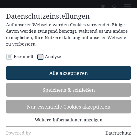
Datenschutzeinstellungen
Auf unserer Webseite werden Cookies verwendet. Einige
davon werden zwingend benötigt, während es uns andere
ermöglichen, Ihre Nutzererfahrung auf unserer Webseite
zu verbessern.
Essentiell
Analyse
Veranstaltungssuche
Alle akzeptieren
Speichern & schließen
Finden Sie Ihre Veranstaltung
Wenn Sie auf dieser Seite nach unten scrollen, finden Sie
Nur essentielle Cookies akzeptieren
die jeweils letzten 10 Vorträge.
Weitere Informationen anzeigen
Essentiell
Sie können nach verschiedenen Veranstaltungen in
Essentielle Cookies werden für grundlegende
Powered by
Datenschutz
unserer Datenbank suchen (Redner, Text, Datum). Das