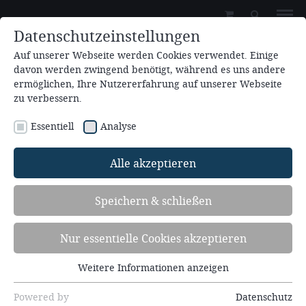
Datenschutzeinstellungen
Auf unserer Webseite werden Cookies verwendet. Einige
davon werden zwingend benötigt, während es uns andere
ermöglichen, Ihre Nutzererfahrung auf unserer Webseite
zu verbessern.
Essentiell
Analyse
Zum Kalender hinzufügen
Alle akzeptieren
01.07.2026 19:30
Speichern & schließen
Gott ist treu. Die Geschichte der
Roma-Gemeinde in Gulia, Rumänien -
Nur essentielle Cookies akzeptieren
Bibelstunde
Weitere Informationen anzeigen
Essentiell
Redner: Christen helfen Christen (ChC)
Essentielle Cookies werden für grundlegende
Powered by
Datenschutz