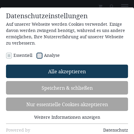
Datenschutzeinstellungen
Auf unserer Webseite werden Cookies verwendet. Einige
davon werden zwingend benötigt, während es uns andere
ermöglichen, Ihre Nutzererfahrung auf unserer Webseite
zu verbessern.
Essentiell
Analyse
Zum Kalender hinzufügen
Alle akzeptieren
28.05.2026 10:00
Speichern & schließen
Die Heilung eines Kranken am Teich
Bethesda (Joh. 5, 1ff)
Nur essentielle Cookies akzeptieren
Redner: Andreas Schäfer
Weitere Informationen anzeigen
Essentiell
Essentielle Cookies werden für grundlegende
Powered by
Datenschutz