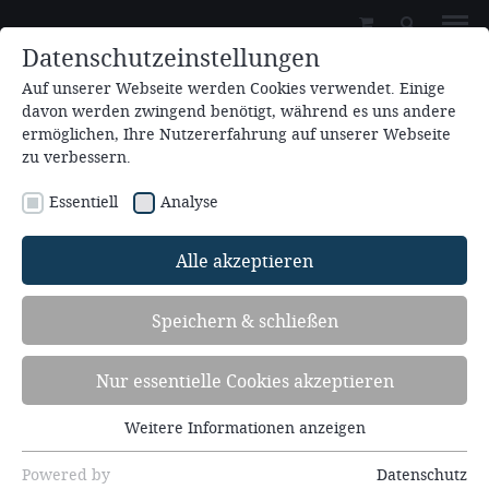
Datenschutzeinstellungen
Auf unserer Webseite werden Cookies verwendet. Einige
davon werden zwingend benötigt, während es uns andere
ermöglichen, Ihre Nutzererfahrung auf unserer Webseite
zu verbessern.
Essentiell
Analyse
Zum Kalender hinzufügen
Alle akzeptieren
08.12.2026 - 13.12.2026
Speichern & schließen
Frauenfreizeit im Advent (12.FR26)
Nur essentielle Cookies akzeptieren
Advent - Wenn der König kommt
Redner: Nicola Vollkommer, Andreas Schäfer, Anne
Weitere Informationen anzeigen
Essentiell
Seela
Essentielle Cookies werden für grundlegende
Powered by
Datenschutz