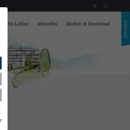
SPENDEN
Die LaHoe
Aktuelles
Medien & Download
z