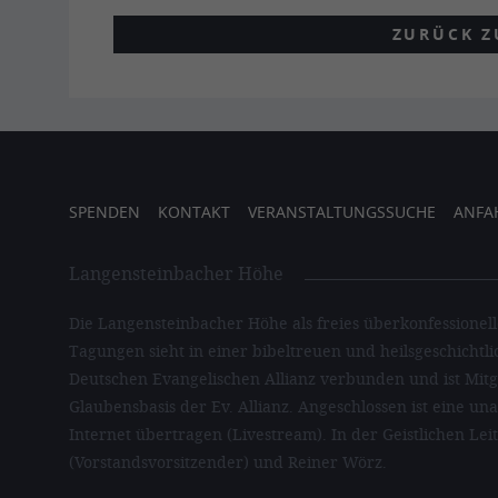
ZURÜCK Z
SPENDEN
KONTAKT
VERANSTALTUNGSSUCHE
ANFA
Langensteinbacher Höhe
Die Langensteinbacher Höhe als freies überkonfessionel
Tagungen sieht in einer bibeltreuen und heilsgeschichtl
Deutschen Evangelischen Allianz verbunden und ist Mitgl
Glaubensbasis der Ev. Allianz. Angeschlossen ist eine u
Internet übertragen (Livestream). In der Geistlichen Lei
(Vorstandsvorsitzender) und Reiner Wörz.