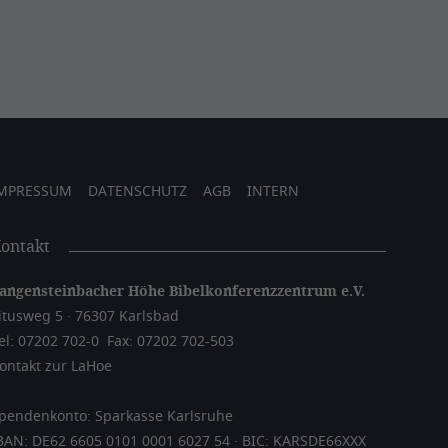
MPRESSUM
DATENSCHUTZ
AGB
INTERN
ontakt
angensteinbacher Höhe Bibelkonferenzzentrum e.V.
itusweg 5 · 76307 Karlsbad
el: 07202 702-0
Fax: 07202 702-503
ontakt zur LaHoe
pendenkonto: Sparkasse Karlsruhe
BAN: DE62 6605 0101 0001 6027 54 · BIC: KARSDE66XXX