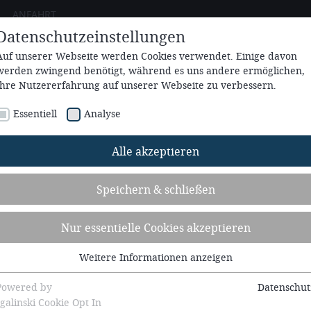
ANFAHRT
Datenschutzeinstellungen
Auf unserer Webseite werden Cookies verwendet. Einige davon
Konferenz
Die LaHoe
Internats
Jesuswoche
ZENTRUM
GEMEINDE
SCHULE
werden zwingend benötigt, während es uns andere ermöglichen,
Ihre Nutzererfahrung auf unserer Webseite zu verbessern.
Essentiell
Analyse
Alle akzeptieren
Speichern & schließen
Nur essentielle Cookies akzeptieren
VERANSTALTUNGSKALENDER & ANMELDUNG
Weitere Informationen anzeigen
Essentiell
Essentielle Cookies werden für grundlegende Funktionen der
Powered by
Datenschut
Webseite benötigt. Dadurch ist gewährleistet, dass die Webseite
sgalinski Cookie Opt In