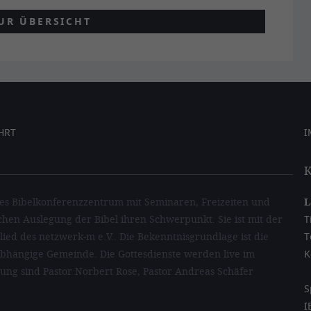
UR ÜBERSICHT
HRT
I
K
les Bibelkonferenzzentrum mit Seminaren, Freizeiten und
L
ichen Auslegung der Bibel ihren Schwerpunkt. Sie ist mit der
T
ied des netzwerk-m e.V.. Die Bekenntnisgrundlage ist die
T
nabhängige Gemeinde. Die Gottesdienste werden live im
K
tung sind Pastor Norbert Rose, Pastor Andreas Schäfer
S
I