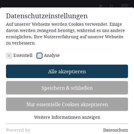
Datenschutzeinstellungen
Auf unserer Webseite werden Cookies verwendet. Einige
davon werden zwingend benötigt, während es uns andere
ermöglichen, Ihre Nutzererfahrung auf unserer Webseite
zu verbessern.
Essentiell
Analyse
Zum Kalender hinzufügen
Alle akzeptieren
31.08.2026 - 03.09.2026
Speichern & schließen
Brennpunkt Seelsorge (7.BS26)
Nur essentielle Cookies akzeptieren
Das Wunder der Einheit und die Wunden der
Trennung: Ehe, Scheidung, Wiederheirat - alles kein
Weitere Informationen anzeigen
Essentiell
Problem?
Essentielle Cookies werden für grundlegende
Redner: Norbert Rose
Powered by
Datenschutz