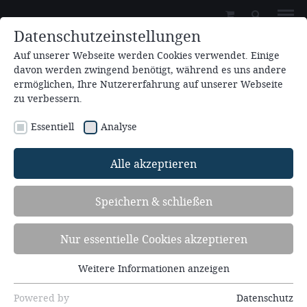
Datenschutzeinstellungen
Auf unserer Webseite werden Cookies verwendet. Einige
davon werden zwingend benötigt, während es uns andere
ermöglichen, Ihre Nutzererfahrung auf unserer Webseite
zu verbessern.
Essentiell
Analyse
Zum Kalender hinzufügen
Alle akzeptieren
26.08.2026 - 30.08.2026
Speichern & schließen
Seelsorgeseminar (2.SK26)
Nur essentielle Cookies akzeptieren
Versöhnt mit gestern - Familienaufstellungen auf
biblischer Basis
Weitere Informationen anzeigen
Essentiell
Redner: Rüdiger Gunzelmann, Hedwig Gunzelmann
Essentielle Cookies werden für grundlegende
Powered by
Datenschutz