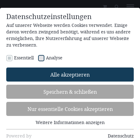
Datenschutzeinstellungen
Auf unserer Webseite werden Cookies verwendet. Einige
davon werden zwingend benötigt, während es uns andere
ermöglichen, Ihre Nutzererfahrung auf unserer Webseite
zu verbessern.
Essentiell
Analyse
Zum Kalender hinzufügen
Alle akzeptieren
26.06.2026 - 28.06.2026
Speichern & schließen
Frauenwochenende (8.FR26)
Nur essentielle Cookies akzeptieren
Perlen in den Geschichten des Elisa
Redner: Susanne Buch
Weitere Informationen anzeigen
Essentiell
Essentielle Cookies werden für grundlegende
Powered by
Datenschutz
Beim Frauenwochenende bringt Susanne Buch Szenen