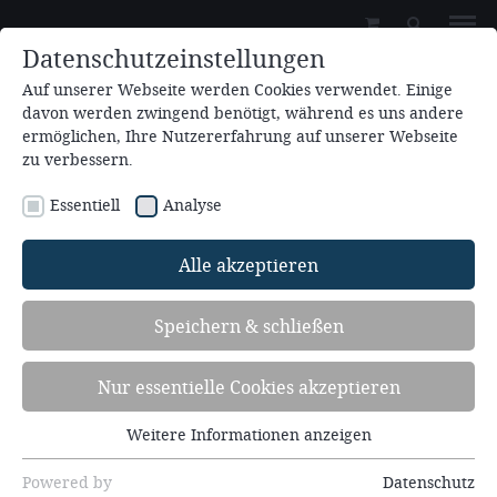
Datenschutzeinstellungen
Auf unserer Webseite werden Cookies verwendet. Einige
davon werden zwingend benötigt, während es uns andere
ermöglichen, Ihre Nutzererfahrung auf unserer Webseite
zu verbessern.
Essentiell
Analyse
Zum Kalender hinzufügen
Alle akzeptieren
15.06.2026 - 18.06.2026
Speichern & schließen
Atem holen … Frauen gemeinsam
unterwegs (7.FR26)
Nur essentielle Cookies akzeptieren
Gartengeschichten - Wachsen und Gedeihen in Gottes
Weitere Informationen anzeigen
Essentiell
Gegenwart
Essentielle Cookies werden für grundlegende
Powered by
Datenschutz
Redner: Dinah Kauter