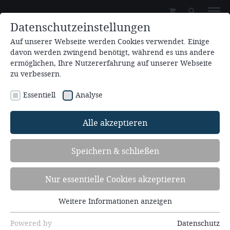
Datenschutzeinstellungen
Auf unserer Webseite werden Cookies verwendet. Einige
davon werden zwingend benötigt, während es uns andere
ermöglichen, Ihre Nutzererfahrung auf unserer Webseite
zu verbessern.
Essentiell
Analyse
Zum Kalender hinzufügen
Alle akzeptieren
15.07.2025 - 29.07.2025
Speichern & schließen
Sommer-Bibelseminar (SBS25)
Nur essentielle Cookies akzeptieren
Redner: Dr. Harald Binder, Prof. Dr. Hans-Joachim
Eckstein, Bischof Dr. Yassir Eric, Dr. Martin Ernst,
Weitere Informationen anzeigen
Essentiell
Dr. Michael Kotsch, Dr. Tobias Krämer, Eckhard
Essentielle Cookies werden für grundlegende
Maier, Helmut Matthies, Artur Reiswich, Dr.
Powered by
Datenschutz