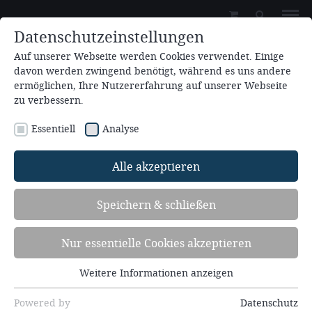
Datenschutzeinstellungen
Auf unserer Webseite werden Cookies verwendet. Einige
davon werden zwingend benötigt, während es uns andere
ermöglichen, Ihre Nutzererfahrung auf unserer Webseite
zu verbessern.
Essentiell
Analyse
Zum Kalender hinzufügen
Alle akzeptieren
29.09.2024 19:30
Speichern & schließen
Süß oder bitter - von der Kraft der
Worte (Jak. 3, 1-18)
Nur essentielle Cookies akzeptieren
Redner: Andreas Schäfer
Weitere Informationen anzeigen
Essentiell
Essentielle Cookies werden für grundlegende
Powered by
Datenschutz