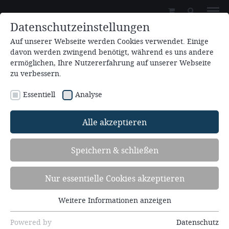
Datenschutzeinstellungen
Auf unserer Webseite werden Cookies verwendet. Einige
davon werden zwingend benötigt, während es uns andere
ermöglichen, Ihre Nutzererfahrung auf unserer Webseite
zu verbessern.
Essentiell
Analyse
Besondere Einladung
Alle akzeptieren
Speichern & schließen
15.08.2026 - 23.08.2026
Familienfreizeit (6.FF26)
Nur essentielle Cookies akzeptieren
mit Andreas Knab, Winfried Meißner,
Weitere Informationen anzeigen
Stefan Trunk, Rüdiger Gunzelmann,
Essentiell
Hedwig Gunzelmann, Mirjam Thimig
Essentielle Cookies werden für grundlegende
Powered by
Datenschutz