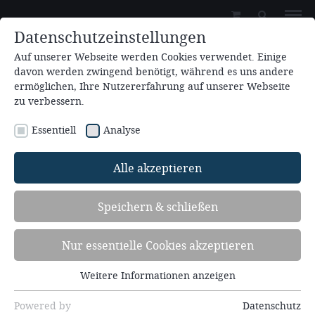
Datenschutzeinstellungen
Auf unserer Webseite werden Cookies verwendet. Einige
davon werden zwingend benötigt, während es uns andere
ermöglichen, Ihre Nutzererfahrung auf unserer Webseite
zu verbessern.
Essentiell
Analyse
Besondere Einladung
Alle akzeptieren
Speichern & schließen
15.08.2026 - 23.08.2026
Familienfreizeit (6.FF26)
Nur essentielle Cookies akzeptieren
mit Andreas Knab, Winfried Meißner,
Weitere Informationen anzeigen
Stefan Trunk, Rüdiger Gunzelmann,
Essentiell
Hedwig Gunzelmann, Mirjam Thimig
Essentielle Cookies werden für grundlegende
Powered by
Datenschutz